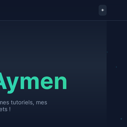
☀️
'Aymen
es tutoriels, mes
ts !