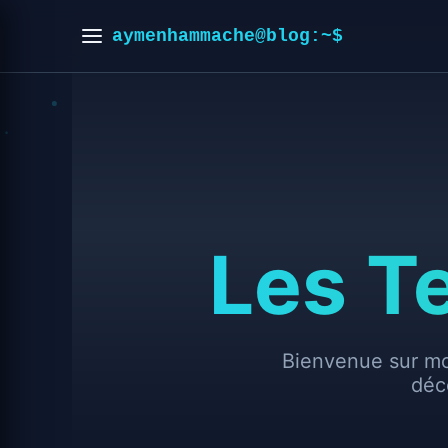
aymenhammache@blog:~$
Les T
Bienvenue sur mo
déc